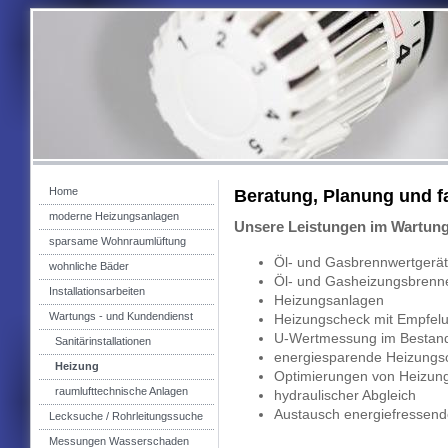
Home
Beratung, Planung und 
moderne Heizungsanlagen
Unsere Leistungen im Wartun
sparsame Wohnraumlüftung
Öl- und Gasbrennwertgerä
wohnliche Bäder
Öl- und Gasheizungsbrenn
Installationsarbeiten
Heizungsanlagen
Wartungs - und Kundendienst
Heizungscheck mit Empfel
U-Wertmessung im Bestan
Sanitärinstallationen
energiesparende Heizungs
Heizung
Optimierungen von Heizung
raumlufttechnische Anlagen
hydraulischer Abgleich
Austausch energiefresse
Lecksuche / Rohrleitungssuche
Messungen Wasserschaden