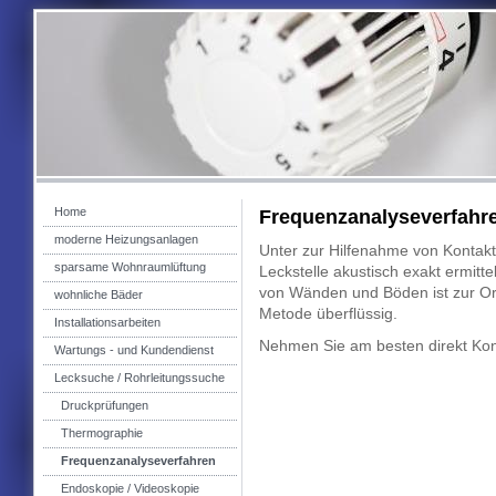
Home
Frequenzanalyseverfahr
moderne Heizungsanlagen
Unter zur Hilfenahme von Kontak
sparsame Wohnraumlüftung
Leckstelle akustisch exakt ermitt
von Wänden und Böden ist zur Or
wohnliche Bäder
Metode überflüssig.
Installationsarbeiten
Nehmen Sie am besten direkt Kont
Wartungs - und Kundendienst
Lecksuche / Rohrleitungssuche
Druckprüfungen
Thermographie
Frequenzanalyseverfahren
Endoskopie / Videoskopie