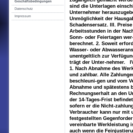
Geschäftsbedingungen
sind die Unterlagen einsch
Datenschutz
Unternehmer herauszugebe
Impressum
Unmöglichkeit der Hausgab
Schadensersatz. III. Preise
Arbeitsstunden in der Nach
Sonn- oder Feiertagen wer
berechnet. 2. Soweit erfor
Wasser- oder Abwasseran
unentgeltlich zur Verfügun
trägt der Unter-nehmer. 
1. Nach Abnahme des Werke
und zahlbar. Alle Zahlunge
beschleuni-gen und vom V
Abnahme und spätestens b
Rechnungserhalt an den Un
der 14-Tages-Frist befinde
sofern er die Nicht-zahlung
Verbraucher kann nur mit u
festgestellten Gegenford
vereinbarte Werkleistung 
auch wenn die Feinjustieru