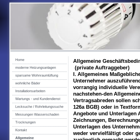
Home
Allgemeine Gesc
(private 
moderne Heizungsanlagen
I. Allgemeines Maßgeblich
sparsame Wohnraumlüftung
Unternehmer auszuführend
wohnliche Bäder
vorrangig individuelle Ve
Installationsarbeiten
nachstehen-den Allgemein
Wartungs - und Kundendienst
Vertragsabreden sollen schr
126a BGB) oder in Textform
Lecksuche / Rohrleitungssuche
Angebote und Unterlagen A
Messungen Wasserschaden
Zeichnungen, Berechnunge
Trocknungen
Unterlagen des Unternehm
Kontakt
weder vervielfältigt oder 
Allgemeine
zugänglich gemacht werden