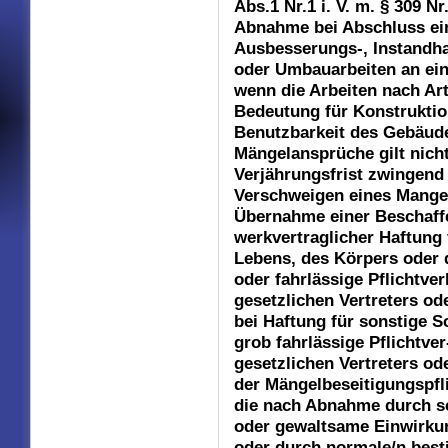
Abs.1 Nr.1 i. V. m. § 309 N
Abnahme bei Abschluss ein
Ausbesserungs-, Instandha
oder Umbauarbeiten an ein
wenn die Arbeiten nach Ar
Bedeutung für Konstruktio
Benutzbarkeit des Gebäude
Mängelansprüche gilt nicht
Verjährungsfrist zwingend v
Verschweigen eines Mangel
Übernahme einer Beschaffe
werkvertraglicher Haftung
Lebens, des Körpers oder 
oder fahrlässige Pflichtve
gesetzlichen Vertreters od
bei Haftung für sonstige S
grob fahrlässige Pflichtve
gesetzlichen Vertreters od
der Mängelbeseitigungspfl
die nach Abnahme durch sc
oder gewaltsame Einwirkun
oder durch normale/n be